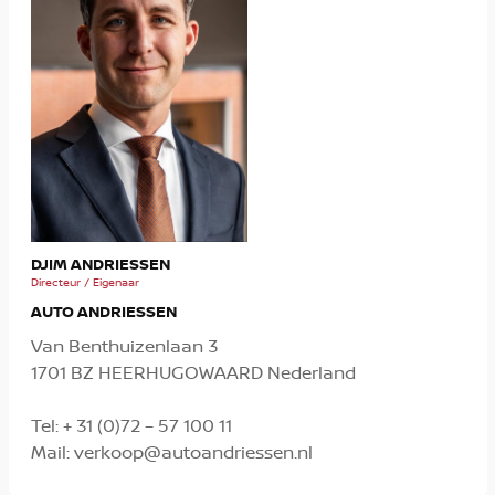
MIC
DJIM ANDRIESSEN
Verko
Directeur / Eigenaar
AUTO ANDRIESSEN
Van Benthuizenlaan 3
1701 BZ HEERHUGOWAARD Nederland
Tel:
+ 31 (0)72 – 57 100 11
Mail:
verkoop@autoandriessen.nl