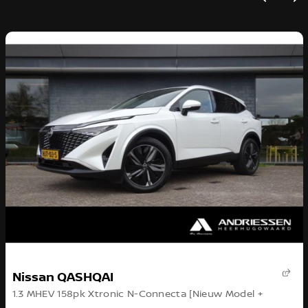
Nissan QASHQAI
1.3 MHEV 158pk Xtronic N-Connecta [Nieuw Model +