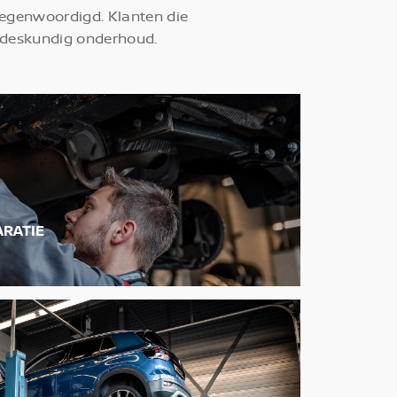
tegenwoordigd. Klanten die
r deskundig onderhoud.
RATIE