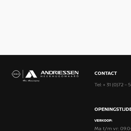
CONTACT
Tel:
+ 31 (0)72 – 
OPENINGSTIJD
VERKOOP:
Ma t/m vr: 09.0