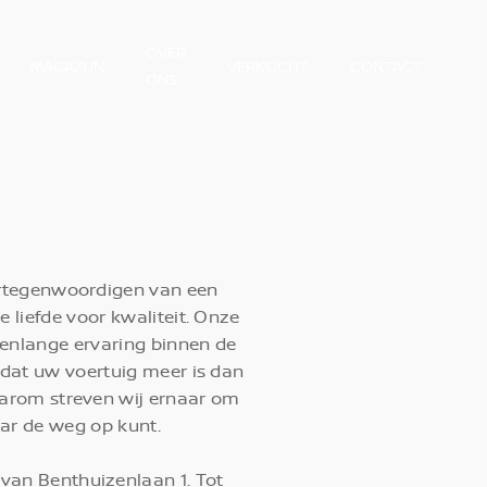
OVER
MAGAZIJN
VERKOCHT
CONTACT
ONS
vertegenwoordigen van een
 liefde voor kwaliteit. Onze
renlange ervaring binnen de
 dat uw voertuig meer is dan
Daarom streven wij ernaar om
ar de weg op kunt.
van Benthuizenlaan 1. Tot