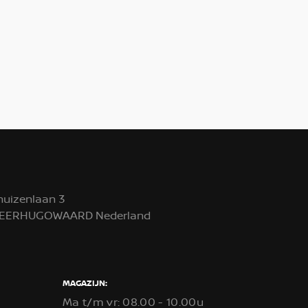
huizenlaan 3
 HEERHUGOWAARD Nederland
MAGAZIJN:
Ma t/m vr: 08.00 - 10.00u