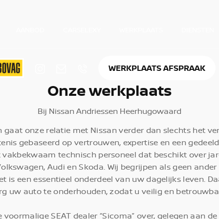
AANBOD
CARSELEXY
WERKPLAATS
DIENSTEN
WERKPLAATS AFSPRAAK
Onze werkplaats
Bij Nissan Andriessen Heerhugowaard
en gaat onze relatie met Nissan verder dan slechts het 
tenis gebaseerd op vertrouwen, expertise en een gedeelde
t vakbekwaam technisch personeel dat beschikt over ja
olkswagen, Audi en Skoda. Wij begrijpen als geen ander
et is een essentieel onderdeel van uw dagelijks leven. 
org uw auto te onderhouden, zodat u veilig en betrouwba
e voormalige SEAT dealer “Sicoma” over, gelegen aan de 