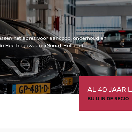
riessen het adres voor aankoop, onderhoud en
egio Heerhugowaard (Noord-Holland).
AL 40 JAAR
BIJ U IN DE REGIO