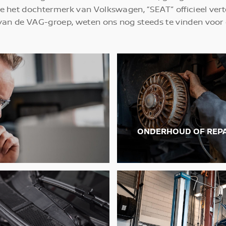
 het dochtermerk van Volkswagen, “SEAT” officieel ver
g van de VAG-groep, weten ons nog steeds te vinden voo
ONDERHOUD OF REPA