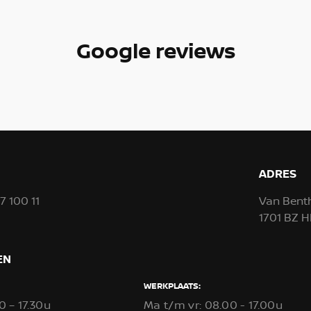
Google reviews
ADRES
57 100 11
Van Bent
1701 BZ
EN
WERKPLAATS:
0 – 17.30u
Ma t/m vr: 08.00 - 17.00u