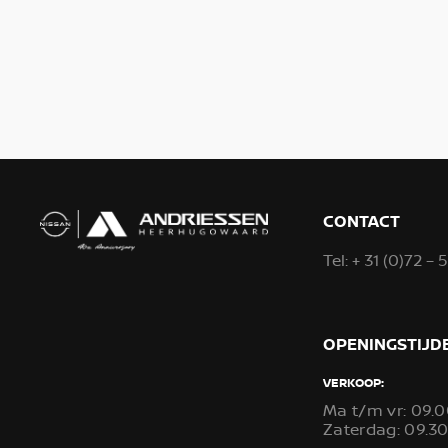
CONTACT
Tel:
+ 31 (0)72 – 
OPENINGSTIJD
VERKOOP:
Ma t/m vr: 09.0
Zaterdag: 09.30