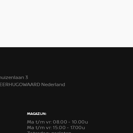
huizenlaan 3
 HEERHUGOWAARD Nederland
MAGAZIJN:
Ma t/m vr: 08.00 - 10.00u
Ma t/m vr: 15.00 - 17.00u