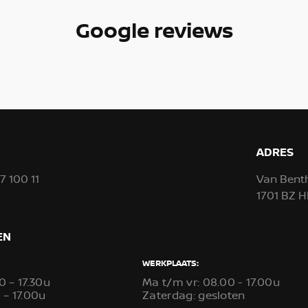
Google reviews
ADRES
57 100 11
Van Bent
1701 BZ
EN
WERKPLAATS:
0 – 17.30u
Ma t/m vr: 08.00 - 17.00u
 – 17.00u
Zaterdag: gesloten