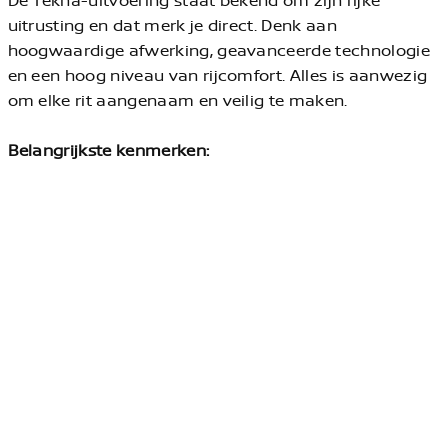
uitrusting en dat merk je direct. Denk aan
hoogwaardige afwerking, geavanceerde technologie
en een hoog niveau van rijcomfort. Alles is aanwezig
om elke rit aangenaam en veilig te maken.
Belangrijkste kenmerken:
1.5 Turbo motor – krachtig en efficiënt
Trekvermogen van 2000 kg – perfect voor caravan of
trailer
Luxe Tekna-uitvoering – zeer compleet uitgerust
Comfortabele en ruime SUV
Moderne rijhulpsystemen en technologie
Hoogwaardige materialen en afwerking
Deze Nissan X-Trail verkeert in nette staat en is altijd
goed onderhouden. Een ideale auto voor wie op zoek is
naar ruimte, luxe én praktische inzetbaarheid.