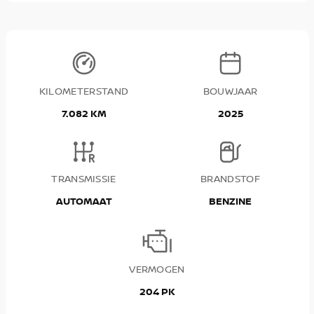
KILOMETERSTAND
BOUWJAAR
7.082 KM
2025
TRANSMISSIE
BRANDSTOF
AUTOMAAT
BENZINE
VERMOGEN
204 PK