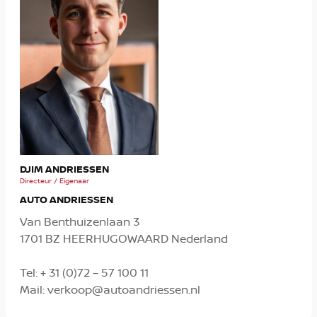
MIC
DJIM ANDRIESSEN
Verko
Directeur / Eigenaar
AUTO ANDRIESSEN
Van Benthuizenlaan 3
1701 BZ HEERHUGOWAARD Nederland
Tel:
+ 31 (0)72 – 57 100 11
Mail:
verkoop@autoandriessen.nl