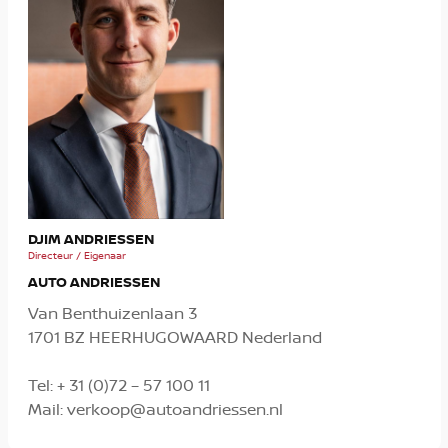
MIC
DJIM ANDRIESSEN
Verko
Directeur / Eigenaar
AUTO ANDRIESSEN
Van Benthuizenlaan 3
1701 BZ HEERHUGOWAARD Nederland
Tel:
+ 31 (0)72 – 57 100 11
Mail:
verkoop@autoandriessen.nl