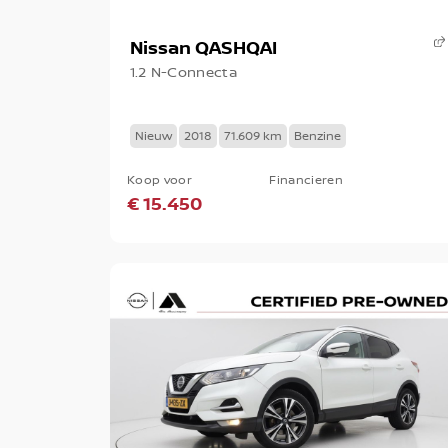
Nissan QASHQAI
1.2 N-Connecta
Nieuw
2018
71.609 km
Benzine
Koop voor
Financieren
€ 15.450