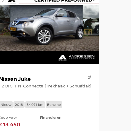
Nissan Juke
1.2 DIG-T N-Connecta [Trekhaak + Schuifdak]
Nieuw
2018
54.071 km
Benzine
Koop voor
Financieren
€ 13.450