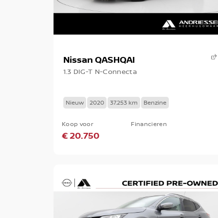
Nissan QASHQAI
1.3 DIG-T N-Connecta
Nieuw
2020
37.253 km
Benzine
Koop voor
Financieren
€ 20.750