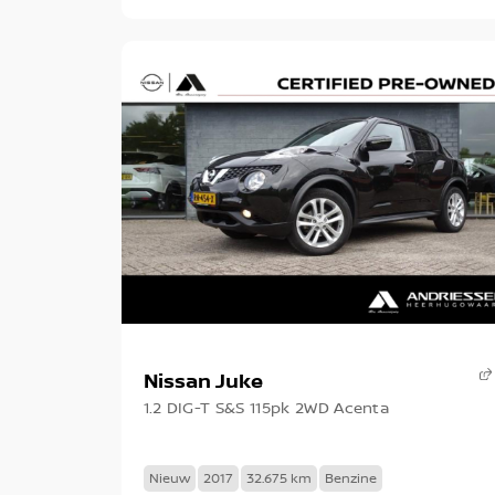
Nissan Juke
1.2 DIG-T S&S 115pk 2WD Acenta
Nieuw
2017
32.675 km
Benzine