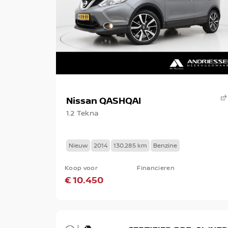
Nissan QASHQAI
1.2 Tekna
Nieuw
2014
130.285 km
Benzine
Koop voor
Financieren
€ 10.450