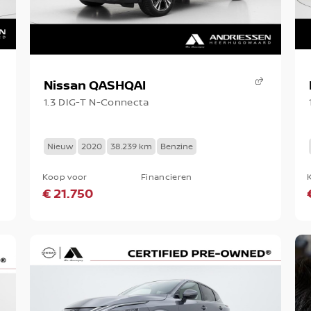
Nissan QASHQAI
1.3 DIG-T N-Connecta
Nieuw
2020
38.239 km
Benzine
Koop voor
Financieren
€ 21.750