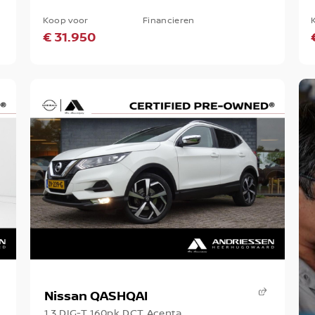
Koop voor
Financieren
€ 31.950
Nissan QASHQAI
1.3 DIG-T 160pk DCT Acenta