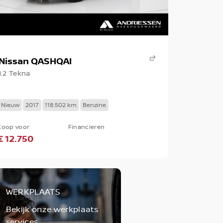
Nissan QASHQAI
1.2 Tekna
Nieuw
2017
118.502 km
Benzine
Koop voor
Financieren
€ 12.750
WERKPLAATS
Bekijk onze werkplaats
services.