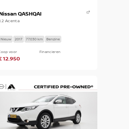
Nissan QASHQAI
1.2 Acenta
Nieuw
2017
77.030 km
Benzine
Koop voor
Financieren
€ 12.950