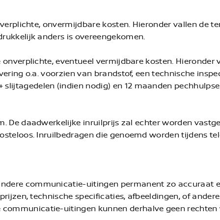
le verplichte, onvermijdbare kosten. Hieronder vallen de
adrukkelijk anders is overeengekomen.
le onverplichte, eventueel vermijdbare kosten. Hieronder
levering o.a. voorzien van brandstof, een technische ins
slijtagedelen (indien nodig) en 12 maanden pechhulpser
om. De daadwerkelijke inruilprijs zal echter worden vastg
kosteloos. Inruilbedragen die genoemd worden tijdens tel
 andere communicatie-uitingen permanent zo accuraat e
 prijzen, technische specificaties, afbeeldingen, of ander
e communicatie-uitingen kunnen derhalve geen rechten