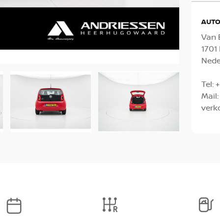
AUTO
Van 
170
Nede
Tel:
+
Mail:
verk