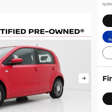
tijde
Fi