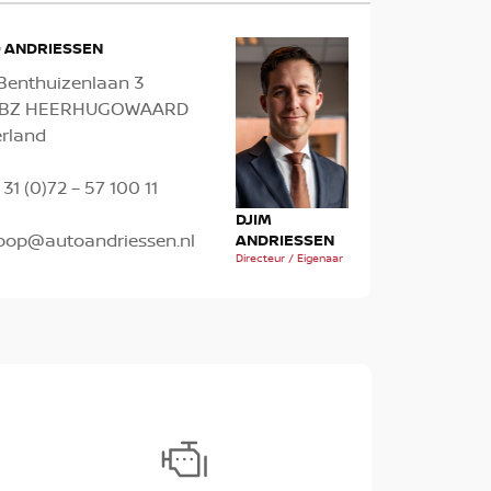
 ANDRIESSEN
Benthuizenlaan 3
1 BZ HEERHUGOWAARD
rland
 31 (0)72 – 57 100 11
TH
MICK OUDES
DJIM
oop@autoandriessen.nl
AN
Verkoopadviseur
ANDRIESSEN
Verk
Directeur / Eigenaar